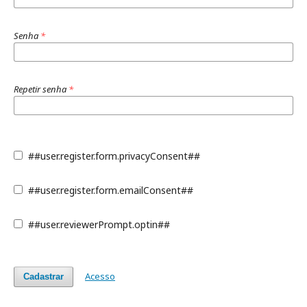
Senha
*
Repetir senha
*
##user.register.form.privacyConsent##
##user.register.form.emailConsent##
##user.reviewerPrompt.optin##
Acesso
Cadastrar